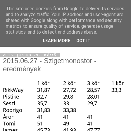
This site uses cookies from Google to deliver its services
and to analyze traffic. Your IP address and user-agent are
shared with Google along with performance and security
metrics to ensure quality of service, generate usage
statistics, and to detect and address abuse.
LEARN MORE
GOT IT
▼
2015. június 29., hétfő
2015.06.27 - Szigetmonostor -
eredmények
1 kör
2 kör
3 kör
1 kör
RikkWay
31,87
27,72
28,57
33,3
Pistike
32,7
29,8
28,01
Seszi
35,7
33
29,7
Rodrigo
31,83
33,38
Áron
41
41
41
Tomi
51
49
41
James
45,73
41,93
47,77